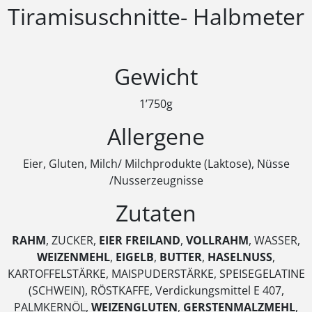
Tiramisuschnitte- Halbmeter
Gewicht
1’750g
Allergene
Eier, Gluten, Milch/ Milchprodukte (Laktose), Nüsse
/Nusserzeugnisse
Zutaten
RAHM
, ZUCKER,
EIER FREILAND
,
VOLLRAHM
, WASSER,
WEIZENMEHL
,
EIGELB
,
BUTTER
,
HASELNUSS
,
KARTOFFELSTÄRKE, MAISPUDERSTÄRKE, SPEISEGELATINE
(SCHWEIN), RÖSTKAFFE, Verdickungsmittel E 407,
PALMKERNÖL,
WEIZENGLUTEN
,
GERSTENMALZMEHL
,