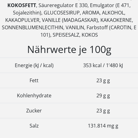
KOKOSFETT
, Säureregulator E 330, Emulgator (E 471,
Sojalezithin), GLUCOSESIRUP, AROMA, ALKOHOL,
KAKAOPULVER, VANILLE (MADAGASKAR), KAKAOKERNE,
SONNENBLUMENLECITHIN, VANILIN, Farbstoff (CAROTIN, E
101), SPEISESALZ, KOKOS
Nährwerte je 100g
Energie (kJ / kcal)
353 kcal / 1’480 kJ
Fett
23 g g
Kohlenhydrate
29 g g
Zucker
23 g g
Salz
131.814 mg g