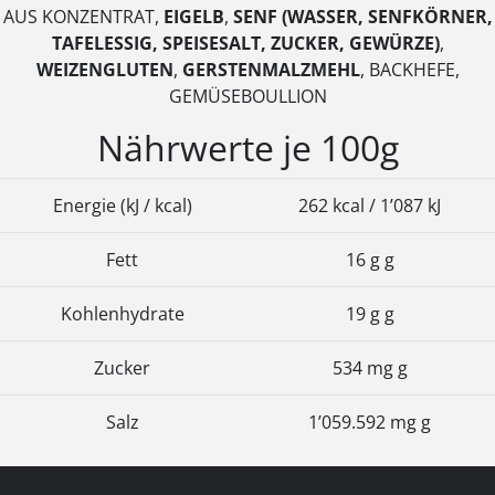
AUS KONZENTRAT,
EIGELB
,
SENF (WASSER, SENFKÖRNER,
TAFELESSIG, SPEISESALT, ZUCKER, GEWÜRZE)
,
WEIZENGLUTEN
,
GERSTENMALZMEHL
, BACKHEFE,
GEMÜSEBOULLION
Nährwerte je 100g
Energie (kJ / kcal)
262 kcal / 1’087 kJ
Fett
16 g g
Kohlenhydrate
19 g g
Zucker
534 mg g
Salz
1’059.592 mg g