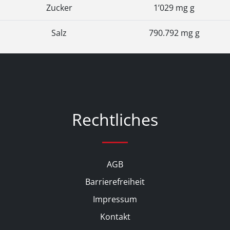
Zucker
1’029 mg g
Salz
790.792 mg g
Rechtliches
AGB
Barrierefreiheit
Impressum
Kontakt