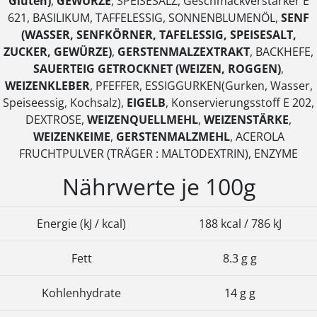
Gluten)
,
GEWÜRZE
, SPEISESALZ, Geschmackverstärker E
621, BASILIKUM, TAFFELESSIG, SONNENBLUMENÖL,
SENF
(WASSER, SENFKÖRNER, TAFELESSIG, SPEISESALT,
ZUCKER, GEWÜRZE)
,
GERSTENMALZEXTRAKT
, BACKHEFE,
SAUERTEIG GETROCKNET (WEIZEN, ROGGEN)
,
WEIZENKLEBER
, PFEFFER, ESSIGGURKEN(Gurken, Wasser,
Speiseessig, Kochsalz),
EIGELB
, Konservierungsstoff E 202,
DEXTROSE,
WEIZENQUELLMEHL
,
WEIZENSTÄRKE
,
WEIZENKEIME
,
GERSTENMALZMEHL
, ACEROLA
FRUCHTPULVER (TRÄGER : MALTODEXTRIN), ENZYME
Nährwerte je 100g
Energie (kJ / kcal)
188 kcal / 786 kJ
Fett
8.3 g g
Kohlenhydrate
14 g g